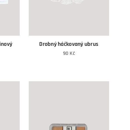
inový
Drobný háčkovaný ubrus
90
Kč