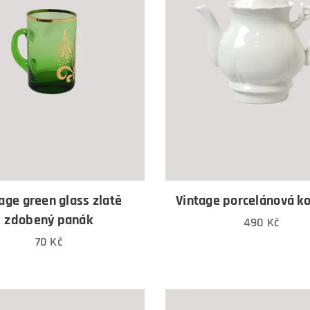
age green glass zlatě
Vintage porcelánová k
zdobený panák
490
Kč
70
Kč