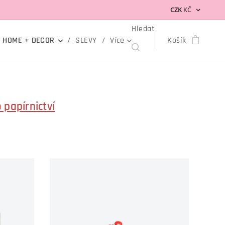
CZK
KČ
Hledat
HOME + DECOR
SLEVY
Více
Košík
 papírnictví