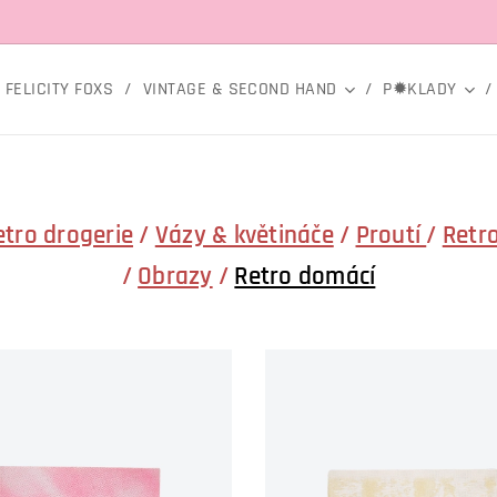
FELICITY FOXS
VINTAGE & SECOND HAND
P✹KLADY
etro drogerie
/
Vázy & květináče
/
Proutí
/
Retro
/
Obrazy
/
Retro domácí