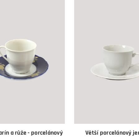
rín a růže - porcelánový
Větší porcelánový j