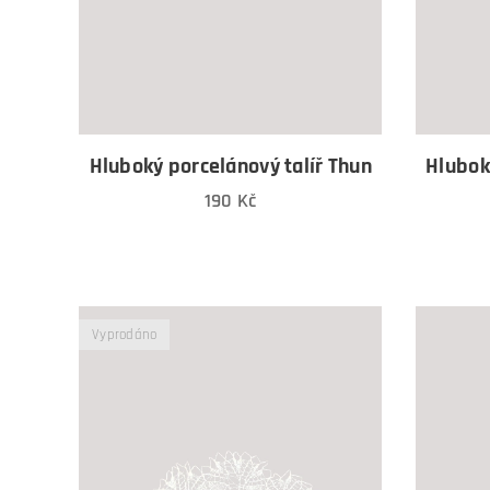
Hluboký porcelánový talíř Thun
Hlubok
190
Kč
Vyprodáno