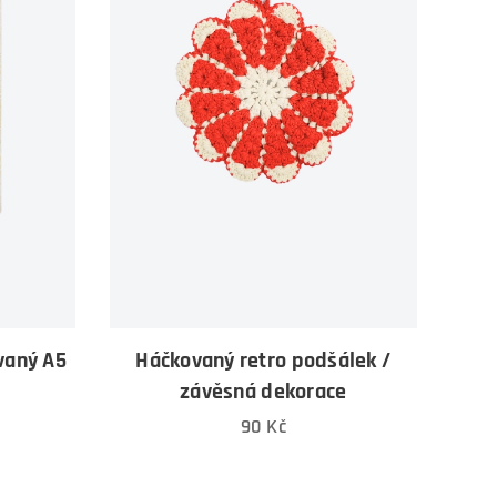
ovaný A5
Háčkovaný retro podšálek /
závěsná dekorace
90
Kč