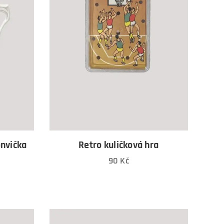
onvička
Retro kuličková hra
90
Kč