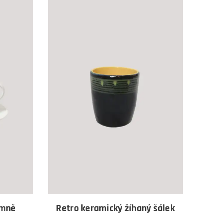
emně
Retro keramický žíhaný šálek