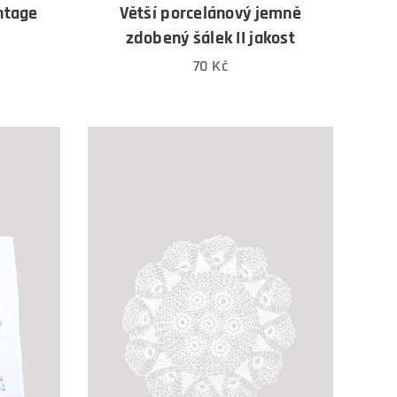
ntage
Větší porcelánový jemně
zdobený šálek II jakost
70
Kč