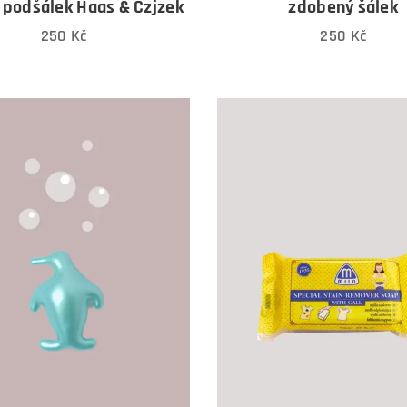
+ podšálek Haas & Czjzek
zdobený šálek
250
Kč
250
Kč