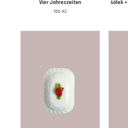
Vier Jahreszeiten
šálek 
150
Kč