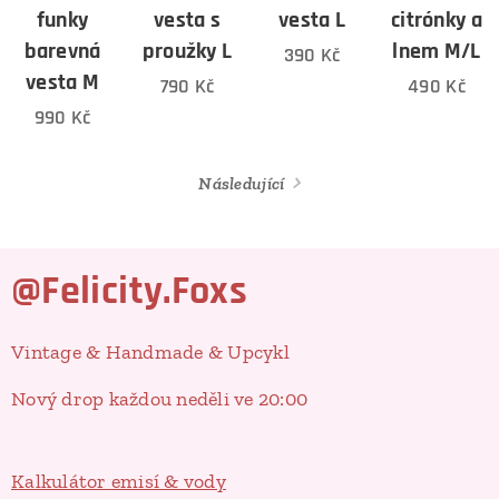
funky
vesta s
vesta L
citrónky a
barevná
proužky L
lnem M/L
390
Kč
vesta M
790
Kč
490
Kč
990
Kč
Následující
@Felicity.Foxs
Vintage & Handmade & Upcykl
Nový drop každou neděli ve 20:00
Kalkulátor emisí & vody