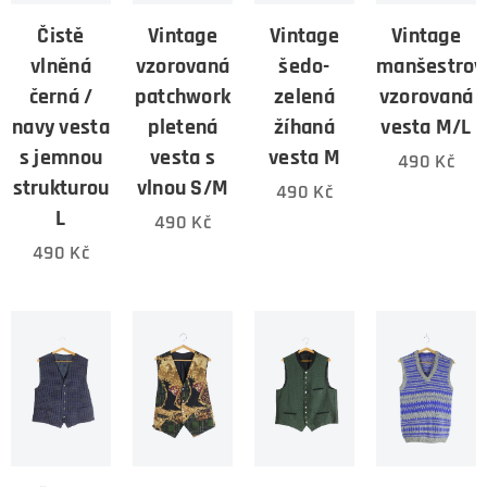
Čistě
Vintage
Vintage
Vintage
vlněná
vzorovaná
šedo-
manšestrov
černá /
patchwork
zelená
vzorovaná
navy vesta
pletená
žíhaná
vesta M/L
s jemnou
vesta s
vesta M
490
Kč
strukturou
vlnou S/M
490
Kč
L
490
Kč
490
Kč