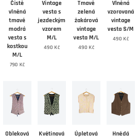
Čistě
Vintage
Tmavě
Vlněná
vlněná
vesta s
zelená
vzorovaná
tmavě
jezdeckým
žakárová
vintage
modrá
vzorem
vintage
vesta S/M
vesta s
M/L
vesta M/L
490
Kč
kostkou
490
Kč
490
Kč
M/L
790
Kč
Obleková
Květinová
Úpletová
Hnědá