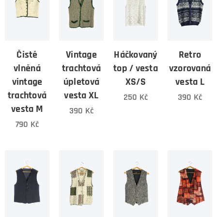
Čistě
Vintage
Háčkovaný
Retro
vlněná
trachtová
top / vesta
vzorovaná
vintage
úpletová
XS/S
vesta L
trachtová
vesta XL
250
Kč
390
Kč
vesta M
390
Kč
790
Kč