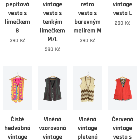
pepitová
vintage
retro
vintage
vesta s
vesta s
vesta s
vesta L
límečkem
tenkým
barevným
290
Kč
S
límečkem
melírem M
M/L
390
Kč
390
Kč
590
Kč
Čistě
Vlněná
Vlněná
Červená
hedvábná
vzorovaná
vintage
vintage
vintage
vintage
pletená
vesta s