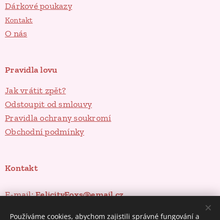
Dárkové poukazy
Kontakt
O nás
Pravidla lovu
Jak vrátit zpět?
Odstoupit od smlouvy
Pravidla ochrany soukromí
Obchodní podmínky
Kontakt
E-mail:
FelicityFoxs@email.cz
Instagram
Používáme cookies, abychom zajistili správné fungování a