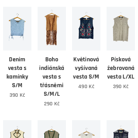
Denim
Boho
Květinová
Písková
vesta s
indiánská
vyšívaná
žebrovaná
kamínky
vesta s
vesta S/M
vesta L/XL
S/M
třásněmi
490
Kč
390
Kč
S/M/L
390
Kč
290
Kč