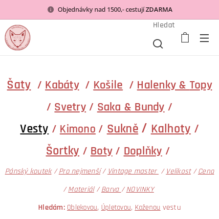
Objednávky nad 1500,- cestují
ZDARMA
Hledat
Šaty
/
Kabáty
/
Košile
/
Halenky &
Topy
/
Svetry
/
Saka & Bundy
/
/
Vesty
Sukně
Kalhoty
/
/
/
Kimono
Šortky
/
Boty
/
Doplňky
/
Pánský koutek
/
Pro nejmenší
/
Vintage master
/
Velikost
/
Cena
/
Materiál
/
Barva
/
NOVINKY
Hledám:
Oblekovou
,
Úpletovou
,
Koženou
vestu