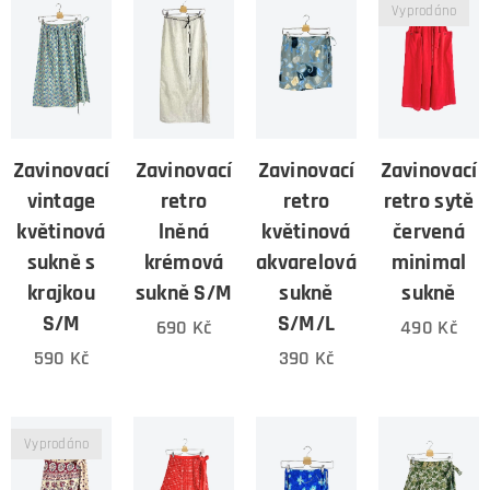
Vyprodáno
Zavinovací
Zavinovací
Zavinovací
Zavinovací
vintage
retro
retro
retro sytě
květinová
lněná
květinová
červená
sukně s
krémová
akvarelová
minimal
krajkou
sukně S/M
sukně
sukně
S/M
S/M/L
690
Kč
490
Kč
590
Kč
390
Kč
Vyprodáno