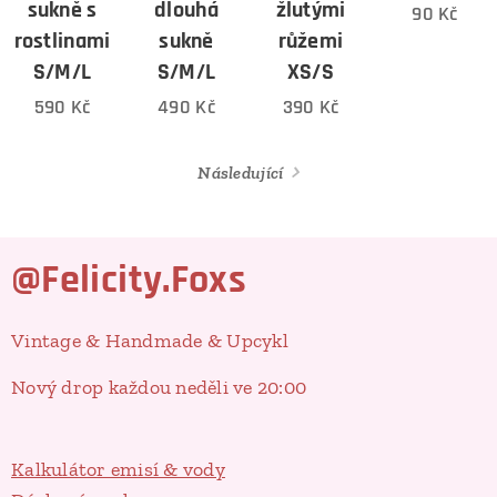
sukně s
dlouhá
žlutými
90
Kč
rostlinami
sukně
růžemi
S/M/L
S/M/L
XS/S
590
Kč
490
Kč
390
Kč
Následující
@Felicity.Foxs
Vintage & Handmade & Upcykl
Nový drop každou neděli ve 20:00
Kalkulátor emisí & vody