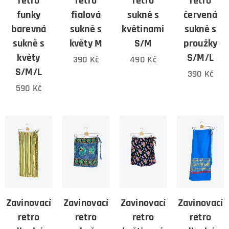
retro
retro
retro
retro
funky
fialová
sukně s
červená
barevná
sukně s
květinami
sukně s
sukně s
květy M
S/M
proužky
květy
S/M/L
390
Kč
490
Kč
S/M/L
390
Kč
590
Kč
Zavinovací
Zavinovací
Zavinovací
Zavinovací
retro
retro
retro
retro