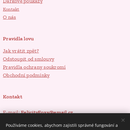
Dárkové poukazy
Kontakt
O nás
Pravidla lovu
Jak vrátit zpět?
Odstoupit od smlouvy
Pravidla ochrany soukromí
Obchodní podmínky
Kontakt
E-mail:
FelicityFoxs@email.cz
Instagram
Používáme cookies, abychom zajistili správné fungování a