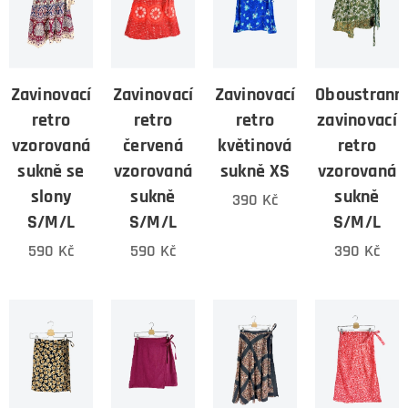
Zavinovací
Zavinovací
Zavinovací
Oboustrann
retro
retro
retro
zavinovací
vzorovaná
červená
květinová
retro
sukně se
vzorovaná
sukně XS
vzorovaná
slony
sukně
sukně
390
Kč
S/M/L
S/M/L
S/M/L
590
Kč
590
Kč
390
Kč