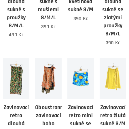
dlouhá
sukně s
květinová
dlouhá
sukně s
mušlemi
sukně S/M
sukně se
proužky
S/M/L
zlatými
390
Kč
S/M/L
proužky
390
Kč
S/M/L
490
Kč
390
Kč
Zavinovací
Oboustranná
Zavinovací
Zavinovací
retro
zavinovací
retro mini
retro žlutá
dlouhá
boho
sukně se
sukně S/M