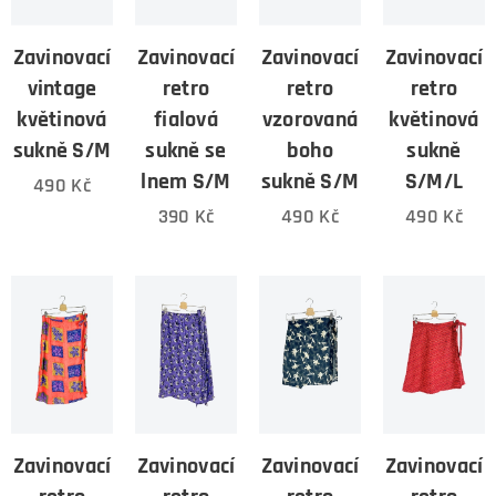
Zavinovací
Zavinovací
Zavinovací
Zavinovací
vintage
retro
retro
retro
květinová
fialová
vzorovaná
květinová
sukně S/M
sukně se
boho
sukně
lnem S/M
sukně S/M
S/M/L
490
Kč
390
Kč
490
Kč
490
Kč
Zavinovací
Zavinovací
Zavinovací
Zavinovací