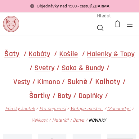
Objednávky nad 1500,- cestují
ZDARMA
Hledat
Šaty
/
Kabáty
/
Košile
/
Halenky &
Topy
/
Svetry
/
Saka & Bundy
/
/
Sukně
Kalhoty
/
Vesty
/
/
Kimono
Šortky
/
Boty
/
Doplňky
/
Pánský koutek
/
Pro nejmenší
/
Vintage master
/
"Zahubičky"
/
Velikost
/
Materiál
/
Barva
/
NOVINKY