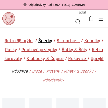
Objednávky nad 1500,- cestují
ZDARMA
Hledat
Retro ✹ brýle
/
Šperky
/
Scrunchies
/
Kabelky
/
Pásky
/
Pouťové prstýnky
/
Šátky & Šály
/
Retro
karavaty
/
Klobouky & Čepice
/
Rukavice
/
Upcykl
Náušnice
/
Brože
/
Prsteny
/
Pinety & Sponky
/
Náhrdelníky