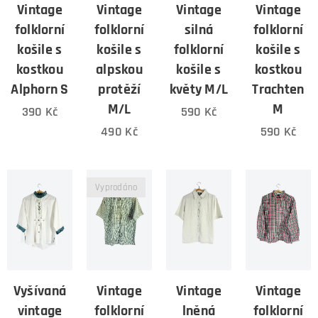
Vintage
Vintage
Vintage
Vintage
folklorní
folklorní
silná
folklorní
košile s
košile s
folklorní
košile s
kostkou
alpskou
košile s
kostkou
Alphorn S
protěží
květy M/L
Trachten
M/L
M
390
Kč
590
Kč
490
Kč
590
Kč
Vyprodáno
Vyšívaná
Vintage
Vintage
Vintage
vintage
folklorní
lněná
folklorní