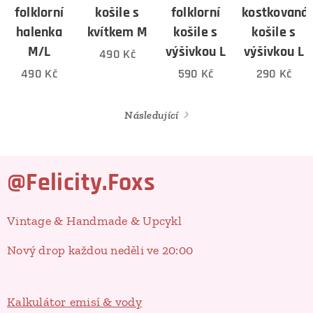
folklorní
košile s
folklorní
kostkovaná
halenka
kvítkem M
košile s
košile s
M/L
výšivkou L
výšivkou L
490
Kč
490
Kč
590
Kč
290
Kč
Následující
@Felicity.Foxs
Vintage & Handmade & Upcykl
Nový drop každou neděli ve 20:00
Kalkulátor emisí & vody