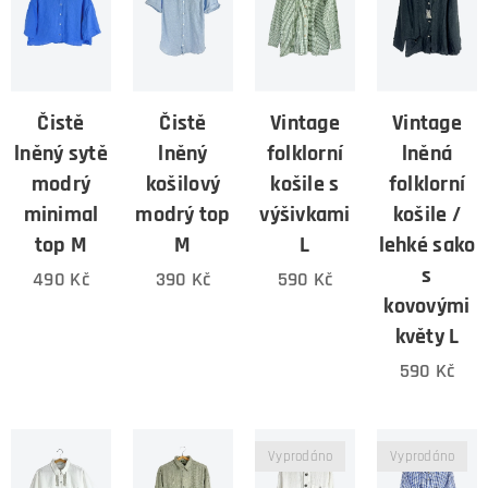
Čistě
Čistě
Vintage
Vintage
lněný sytě
lněný
folklorní
lněná
modrý
košilový
košile s
folklorní
minimal
modrý top
výšivkami
košile /
top M
M
L
lehké sako
s
490
Kč
390
Kč
590
Kč
kovovými
květy L
590
Kč
Vyprodáno
Vyprodáno