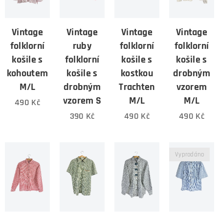
Vintage
Vintage
Vintage
Vintage
folklorní
ruby
folklorní
folklorní
košile s
folklorní
košile s
košile s
kohoutem
košile s
kostkou
drobným
M/L
drobným
Trachten
vzorem
vzorem S
M/L
M/L
490
Kč
390
Kč
490
Kč
490
Kč
Vyprodáno