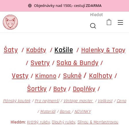
Objednávky nad 1500,- cestují
ZDARMA
Hledat
Šaty
Košile
/
Kabáty
/
/
Halenky &
Topy
Svetry
Saka & Bundy
/
/
/
/
Vesty
Sukně
Kalhoty
/
/
/
Kimono
Šortky
/
Boty
/
Doplňky
/
Pánský koutek
/
Pro nejmenší
/
Vintage master
/
Velikost
/
Cena
/
Materiál
/
Barva
/
NOVINKY
Hledám:
Krátký rukáv
,
Dlouhý rukáv
,
Silnou & Manšestrovou