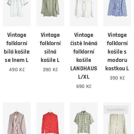
Vintage
Vintage
Vintage
Vintage
folklorní
folklorní
čistě lněná
folklorní
bílá košile
silná
folklorní
košile s
se lnem L
košile L
košile
modoru
LANDHAUS
kostkou L
490
Kč
390
Kč
L/XL
390
Kč
690
Kč
Vyprodáno