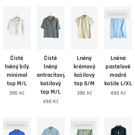
Vyprodáno
Čistě
Čistě
Lněný
Lněná
lněný bílý
lněný
krémový
pastelově
minimal
antracitový
košilový
modrá
top M/L
košilový
top S/M
košile L/XL
top M/L
390
Kč
390
Kč
490
Kč
490
Kč
Vyprodáno
Vyprodáno