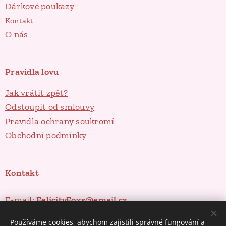
Dárkové poukazy
Kontakt
O nás
Pravidla lovu
Jak vrátit zpět?
Odstoupit od smlouvy
Pravidla ochrany soukromí
Obchodní podmínky
Kontakt
E-mail:
FelicityFoxs@email.cz
Instagram
Používáme cookies, abychom zajistili správné fungování a