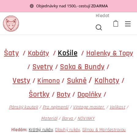
Objednávky nad 1500,- cestují
ZDARMA
Hledat
Šaty
Košile
/
Kabáty
/
/
Halenky &
Topy
Svetry
Saka & Bundy
/
/
/
/
Vesty
Sukně
Kalhoty
/
/
/
Kimono
Šortky
/
Boty
/
Doplňky
/
Pánský koutek
/
Pro nejmenší
/
Vintage master
/
Velikost
/
Materiál
/
Barva
/
NOVINKY
Hledám:
Krátký rukáv
,
Dlouhý rukáv
,
Silnou & Manšestrovou