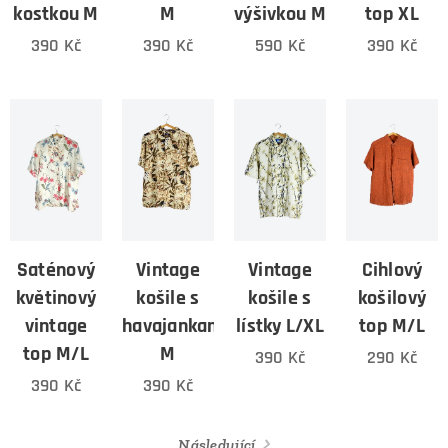
kostkou M
M
výšivkou M
top XL
390
Kč
390
Kč
590
Kč
390
Kč
Saténový
Vintage
Vintage
Cihlový
květinový
košile s
košile s
košilový
vintage
havajankami
lístky L/XL
top M/L
top M/L
M
390
Kč
290
Kč
390
Kč
390
Kč
Následující