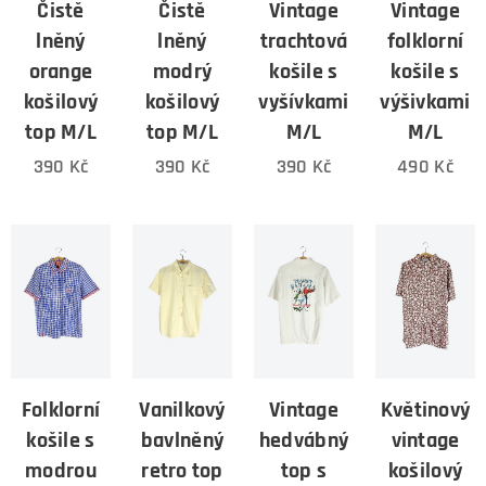
Čistě
Čistě
Vintage
Vintage
lněný
lněný
trachtová
folklorní
orange
modrý
košile s
košile s
košilový
košilový
vyšívkami
výšivkami
top M/L
top M/L
M/L
M/L
390
Kč
390
Kč
390
Kč
490
Kč
Folklorní
Vanilkový
Vintage
Květinový
košile s
bavlněný
hedvábný
vintage
modrou
retro top
top s
košilový