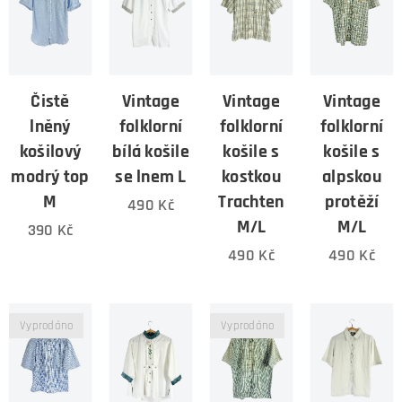
Čistě
Vintage
Vintage
Vintage
lněný
folklorní
folklorní
folklorní
košilový
bílá košile
košile s
košile s
modrý top
se lnem L
kostkou
alpskou
M
Trachten
protěží
490
Kč
M/L
M/L
390
Kč
490
Kč
490
Kč
Vyprodáno
Vyprodáno