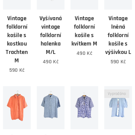
Vintage
Vyšívaná
Vintage
Vintage
folklorní
vintage
folklorní
lněná
košile s
folklorní
košile s
folklorní
kostkou
halenka
kvítkem M
košile s
Trachten
M/L
výšivkou L
490
Kč
M
490
Kč
590
Kč
590
Kč
Vyprodáno