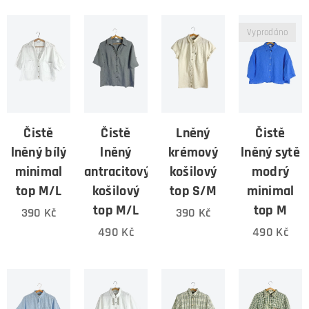
Vyprodáno
Čistě
Čistě
Lněný
Čistě
lněný bílý
lněný
krémový
lněný sytě
minimal
antracitový
košilový
modrý
top M/L
košilový
top S/M
minimal
top M/L
top M
390
Kč
390
Kč
490
Kč
490
Kč