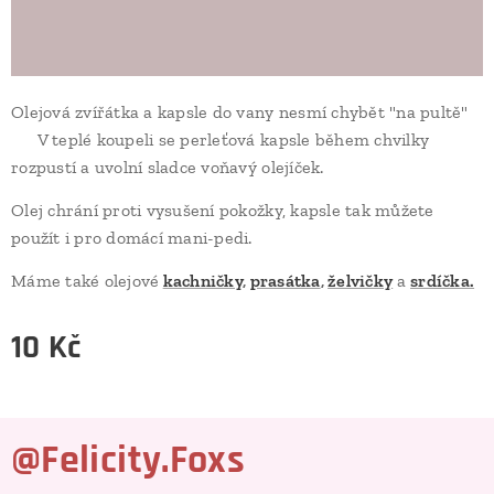
Olejová zvířátka a kapsle do vany nesmí chybět "na pultě"
♥ V teplé koupeli se perleťová kapsle během chvilky
rozpustí a uvolní sladce voňavý olejíček.
Olej chrání proti vysušení pokožky, kapsle tak můžete
použít i pro domácí mani-pedi.
Máme také olejové
kachničky
,
prasátka
,
želvičky
a
srdíčka.
10
Kč
@Felicity.Foxs