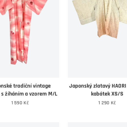
nské tradiční vintage
Japonský zlatavý HAORI
 s žíháním a vzorem M/L
kabátek XS/S
1 590
Kč
1 290
Kč