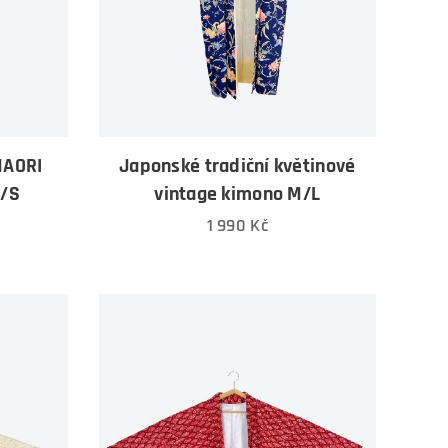
HAORI
Japonské tradiční květinové
S/S
vintage kimono M/L
1 990
Kč