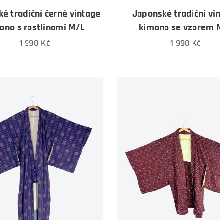
é tradiční černé vintage
Japonské tradiční vi
ono s rostlinami M/L
kimono se vzorem 
1 990
Kč
1 990
Kč