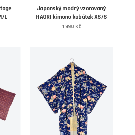
ntage
Japonský modrý vzorovaný
M/L
HAORI kimono kabátek XS/S
1 990
Kč