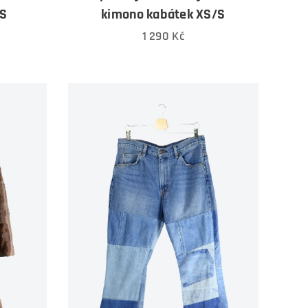
XS
kimono kabátek XS/S
1 290
Kč