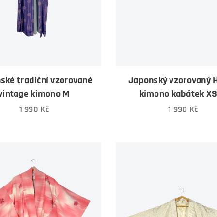
ské tradiční vzorované
Japonský vzorovaný 
vintage kimono M
kimono kabátek X
1 990
Kč
1 990
Kč