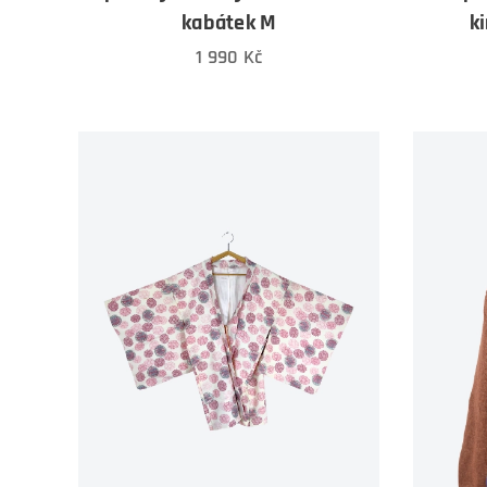
kabátek M
k
1 990
Kč