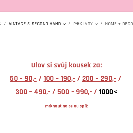
S
VINTAGE & SECOND HAND
P✹KLADY
HOME + DEC
Ulov si svůj kousek za:
50 – 90,-
/
100 – 190,-
/
200 – 290,-
/
300 – 490,-
/
500 – 990,-
/
1000<
mrknout na celou spíž