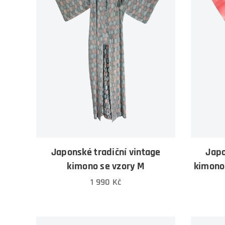
Japonské tradiční vintage
Japo
kimono se vzory M
kimono
1 990
Kč