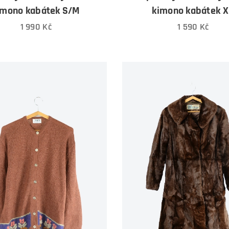
imono kabátek S/M
kimono kabátek 
1 990
Kč
1 590
Kč