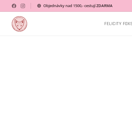
Objednávky nad 1500,- cestují
ZDARMA
FELICITY FOX