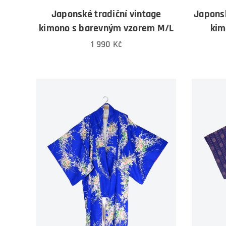
Japonské tradiční vintage
Japonsk
kimono s barevným vzorem M/L
kim
1 990
Kč