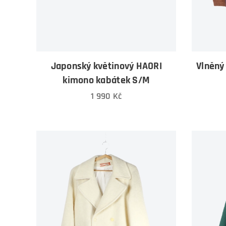
Japonský květinový HAORI
Vlněný 
kimono kabátek S/M
1 990
Kč