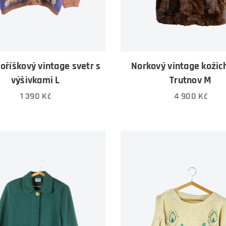
oříškový vintage svetr s
Norkový vintage kožic
výšivkami L
Trutnov M
1 390
Kč
4 900
Kč