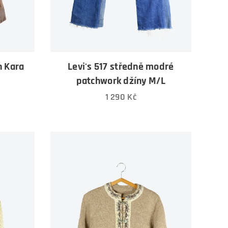
h Kara
Levi's 517 středně modré
patchwork džíny M/L
1 290
Kč