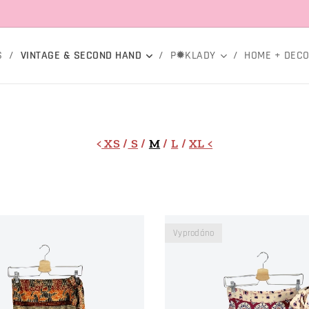
S
VINTAGE & SECOND HAND
P✹KLADY
HOME + DEC
<
XS
/
S
/
M
/
L
/
XL <
Vyprodáno