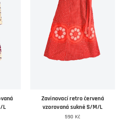
ovaná
Zavinovací retro červená
M/L
vzorovaná sukně S/M/L
590
Kč