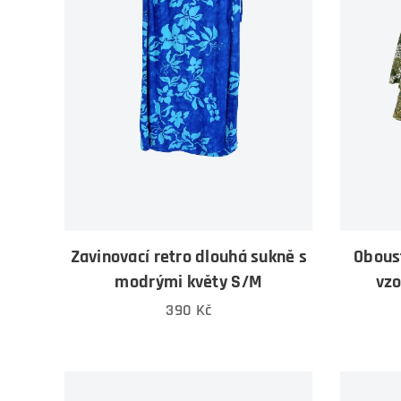
Zavinovací retro dlouhá sukně s
Oboust
modrými květy S/M
vz
390
Kč