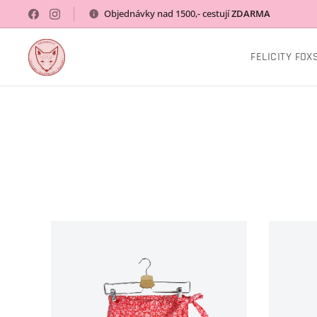
Objednávky nad 1500,- cestují
ZDARMA
FELICITY FOX