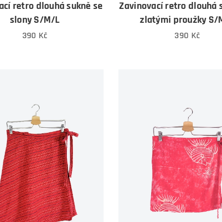
ací retro dlouhá sukně se
Zavinovací retro dlouhá 
slony S/M/L
zlatými proužky S/
390
Kč
390
Kč