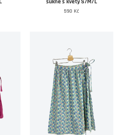
L
sukně s květy S/M/L
590
Kč