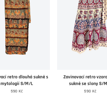
ací retro dlouhá sukně s
Zavinovací retro vzor
mytologií S/M/L
sukně se slony S/
590
Kč
590
Kč