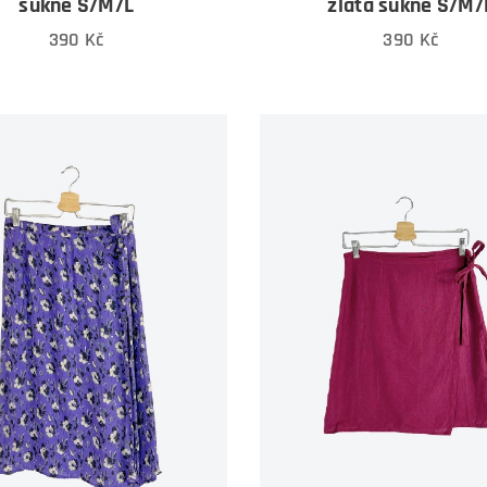
sukně S/M/L
zlatá sukně S/M/
390
Kč
390
Kč