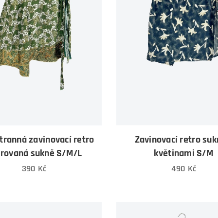
ranná zavinovací retro
Zavinovací retro suk
orovaná sukně S/M/L
květinami S/M
390
Kč
490
Kč