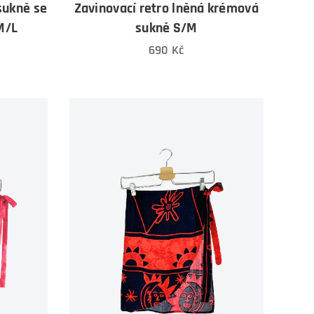
sukně se
Zavinovací retro lněná krémová
M/L
sukně S/M
690
Kč