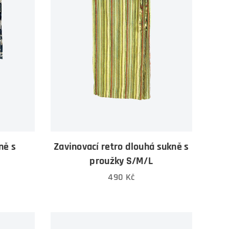
ně s
Zavinovací retro dlouhá sukně s
proužky S/M/L
490
Kč