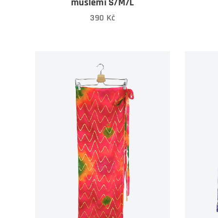
mušlemi S/M/L
390
Kč