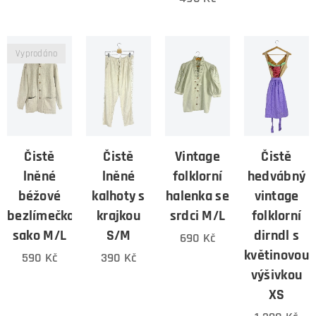
Vyprodáno
Čistě
Čistě
Vintage
Čistě
lněné
lněné
folklorní
hedvábný
béžové
kalhoty s
halenka se
vintage
bezlímečkové
krajkou
srdci M/L
folklorní
sako M/L
S/M
dirndl s
690
Kč
květinovou
590
Kč
390
Kč
výšivkou
XS