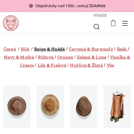
Objednávky nad 1500,- cestují
ZDARMA
Hledat
Černá
/
Bílá
/
Beige & Hnědá
/
Červená & Burgundy
/
Šedá
/
Navy & Modrá
/
Růžová
/
Orange
/
Zelená & Lime
/
Vanilka &
Cream
/
Lila & Fialová
/
Hořčice & Žlutá
/
Vše