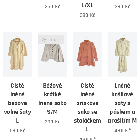
L/XL
250
Kč
390
Kč
390
Kč
Vyprodáno
Čistě
Béžové
Čistě
Lněné
lněné
krátké
lněné
košilové
béžové
lněné sako
oříškové
šaty s
volné šaty
S/M
sako se
páskem a
L
stojáčkem
prošitím M
390
Kč
L
590
Kč
490
Kč
490
Kč