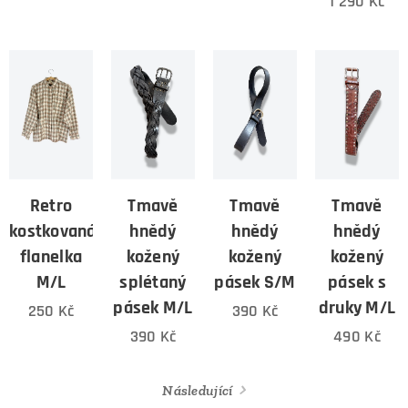
1 290
Kč
Retro
Tmavě
Tmavě
Tmavě
kostkovaná
hnědý
hnědý
hnědý
flanelka
kožený
kožený
kožený
M/L
splétaný
pásek S/M
pásek s
pásek M/L
druky M/L
250
Kč
390
Kč
390
Kč
490
Kč
Následující