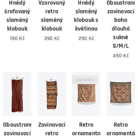
Hnědý
Vzorovaný
Hnědý
Oboustrann
šrafovaný
retro
slaměný
zavinovací
slaměný
slaměný
klobouk s
boho
klobouk
klobouk
květinou
dlouhá
sukně
190
Kč
390
Kč
290
Kč
S/M/L
490
Kč
Vyprodáno
Oboustranná
Zavinovací
Retro
Retro
zavinovací
retro
ornamentnální
ornamentál