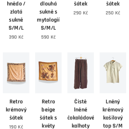
hnědo /
dlouhá
šátek
šátek
zlatá
sukně s
290
Kč
250
Kč
sukně
mytologií
S/M/L
S/M/L
390
Kč
590
Kč
Retro
Retro
Čistě
Lněný
krémový
beige
lněné
krémový
šátek
šátek s
čokoládové
košilový
květy
kalhoty
top S/M
190
Kč