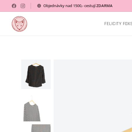
Objednávky nad 1500,- cestují
ZDARMA
FELICITY FOX