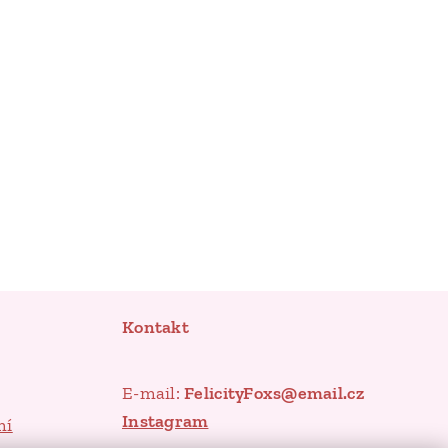
Kontakt
E-mail:
FelicityFoxs@email.cz
Instagram
mí