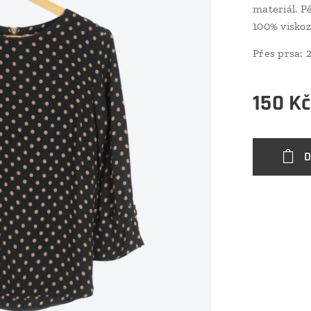
materiál. Pě
100% visko
Přes prsa:
150
Kč
D