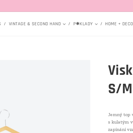
S
VINTAGE & SECOND HAND
P✹KLADY
HOME + DEC
Visk
S/M
Jemný top 
s kulatým v
zapínání vz