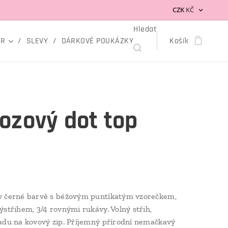
CZK
KČ
Hledat
OR
SLEVY
DÁRKOVÉ POUKÁZKY
Košík
ozový dot top
v černé barvě s béžovým puntíkatým vzorečkem,
ýstřihem, 3/4 rovnými rukávy. Volný střih,
adu na kovový zip. Příjemný přírodní nemačkavý