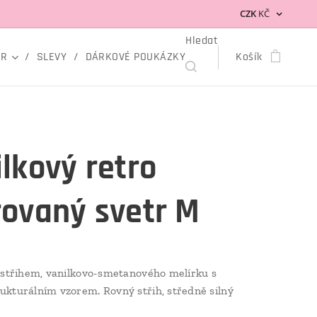
CZK
KČ
Hledat
OR
SLEVY
DÁRKOVÉ POUKÁZKY
Košík
lkový retro
rovaný svetr M
ýstřihem, vanilkovo-smetanového melírku s
kturálním vzorem. Rovný střih, středně silný