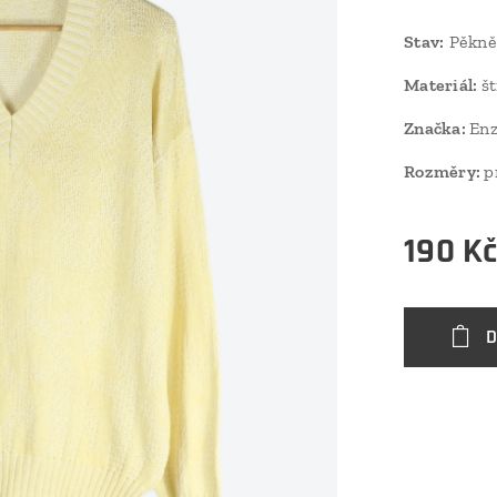
Stav
:
Pěkně 
Materiál:
št
Značka:
Enz
Rozměry:
p
190
K
D