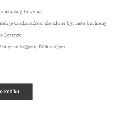
zachovalý, bez vad.
ítek je trochu šifrou, ale zdá se být čistě bavlněný
o Lorenzo
řes prsa: 2x59cm, Délka: 63cm
č
o košíku