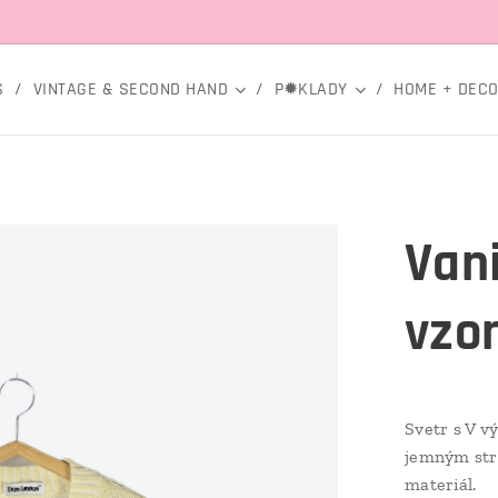
S
VINTAGE & SECOND HAND
P✹KLADY
HOME + DEC
Vani
vzo
Svetr s V v
jemným stru
materiál.