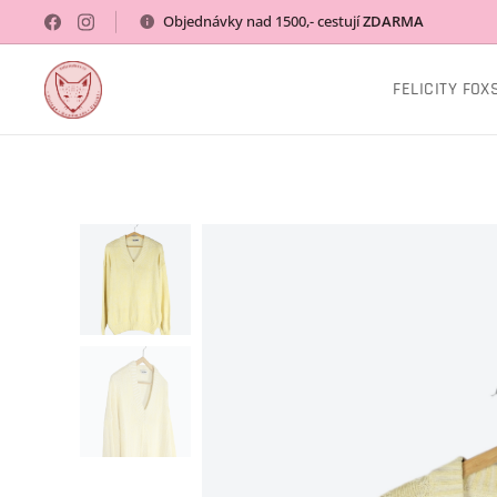
Objednávky nad 1500,- cestují
ZDARMA
FELICITY FOX