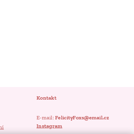
Kontakt
E-mail:
FelicityFoxs@email.cz
Instagram
mí