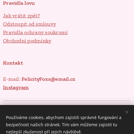
Pravidla lovu
Jak vrátit zpět?
Odstoupit od smlouvy
Pravidla ochrany soukromí
Obchodní podmínky
Kontakt
E-mail:
FelicityFoxs@email.cz
Instagram
Poklady ze spíže
Cookies
Používáme cookies, abychom zajistili správné fungování a
Měna
bezpečnost našich stránek. Tím vám můžeme zajistit tu
CZK Kč
EUR €
nejlepší zkušenost při jejich návštěvě.