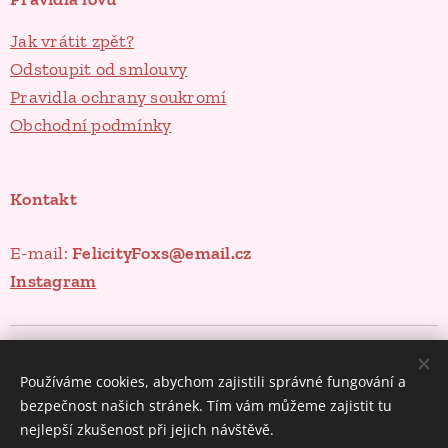
Jak vrátit zpět?
Odstoupit od smlouvy
Pravidla ochrany soukromí
Obchodní podmínky
Kontakt
E-mail:
FelicityFoxs@email.cz
Instagram
Poklady ze spíže
Cookies
Používáme cookies, abychom zajistili správné fungování a
Měna
bezpečnost našich stránek. Tím vám můžeme zajistit tu
CZK Kč
EUR €
nejlepší zkušenost při jejich návštěvě.