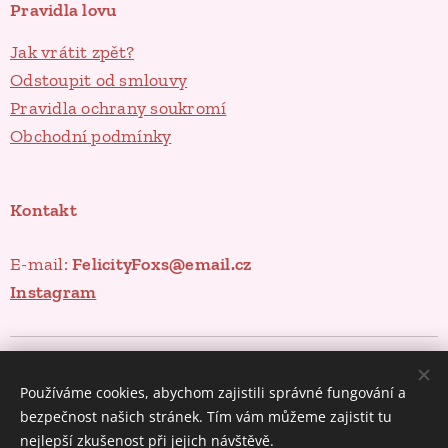
Pravidla lovu
Jak vrátit zpět?
Odstoupit od smlouvy
Pravidla ochrany soukromí
Obchodní podmínky
Kontakt
E-mail:
FelicityFoxs@email.cz
Instagram
Poklady ze spíže
Cookies
Používáme cookies, abychom zajistili správné fungování a
Měna
bezpečnost našich stránek. Tím vám můžeme zajistit tu
CZK Kč
EUR €
nejlepší zkušenost při jejich návštěvě.