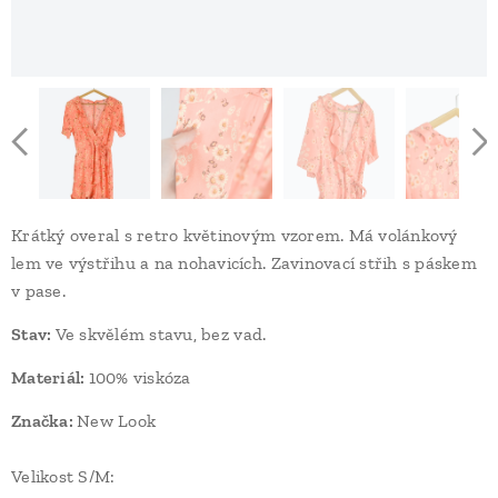
Krátký overal s retro květinovým vzorem. Má volánkový
lem ve výstřihu a na nohavicích. Zavinovací střih s páskem
v pase.
Stav
:
Ve skvělém stavu, bez vad.
Materiál:
100% viskóza
Značka:
New Look
Velikost S/M: