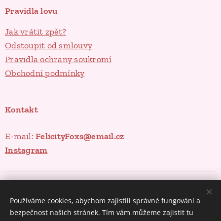
Pravidla lovu
Jak vrátit zpět?
Odstoupit od smlouvy
Pravidla ochrany soukromí
Obchodní podmínky
Kontakt
E-mail:
FelicityFoxs@email.cz
Instagram
Poklady ze spíže
Cookies
Používáme cookies, abychom zajistili správné fungování a
Měna
bezpečnost našich stránek. Tím vám můžeme zajistit tu
CZK Kč
EUR €