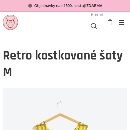
Objednávky nad 1500,- cestují
ZDARMA
Hledat
Retro kostkované šaty
M