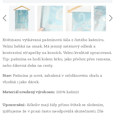
Květinami vytkávaná pašmínová šála z čistého kašmíru.
Velmi hebká na omak. Má jemný saténový odlesk a
kontrastní střapečky na koncích. Velmi kvalitně zpracovaná.
Tip: pašmína se hodí kolem krku, jako přehoz přes ramena,
nebo šikovná deka na cesty.
Stav:
Pašmína je nová, zabalená v celofánovém obalu a
vhodná i jako dárek.
Materiál uvedený výrobcem:
100% kašmír
Upozornění:
Ačkoliv mají šály přímo štítek se složením,
zjišťujeme že v praxi často neodpovídá skutečnosti. Dle