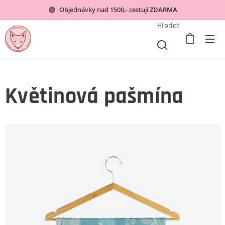
Objednávky nad 1500,- cestují
ZDARMA
Hledat
Květinová pašmína