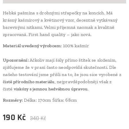
Hebká pašmína s drobnými střapečky na koncích. Má
krásný kašmírový a květinový vzor, decentně vytkávaný
barevnými nitkami. Velmi příjemná naomak a kvalitně
zpracovaná. First hand quality – jako nová.
Materiál uvedený výrobcem:
100% kašmír
Upozornění:
Ačkoliv mají šály přímo štítek se složením,
zjišťujeme že v praxi často neodpovídá skutečnosti. Dle
našeho testování jsme přišli na to, že jsou sice vyrobené z
, nejpravděpodobněji však z
čistě přírodního materiálu
čisté
.
viskózy s jemnou hedvábnou úpravou
Rozměry:
Délka: 170cm Šířka: 68cm
190
Kč
340
Kč