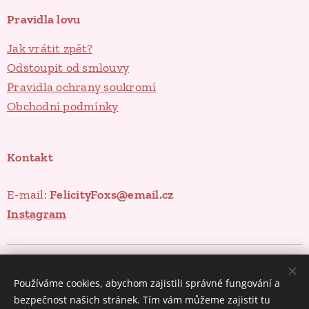
Pravidla lovu
Jak vrátit zpět?
Odstoupit od smlouvy
Pravidla ochrany soukromí
Obchodní podmínky
Kontakt
E-mail:
FelicityFoxs@email.cz
Instagram
Poklady ze spíže
Cookies
Používáme cookies, abychom zajistili správné fungování a
Měna
bezpečnost našich stránek. Tím vám můžeme zajistit tu
CZK Kč
EUR €