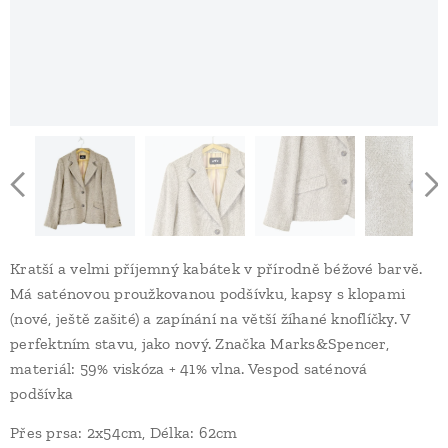
Kratší a velmi příjemný kabátek v přírodně béžové barvě.
Má saténovou proužkovanou podšívku, kapsy s klopami
(nové, ještě zašité) a zapínání na větší žíhané knoflíčky. V
perfektním stavu, jako nový. Značka Marks&Spencer,
materiál: 59% viskóza + 41% vlna. Vespod saténová
podšívka
Přes prsa: 2x54cm, Délka: 62cm