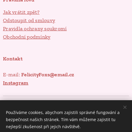
Jak vrátit zpět?
Odstoupit od smlouvy
Pravidla ochrany soukromí
Obchodní podmínky
Kontakt
E-mail:
FelicityFoxs@email.cz
Instagram
Poklady ze spíže
Cookies
Používáme cookies, abychom zajistili správné fungování a
Měna
bezpečnost našich stránek. Tím vám můžeme zajistit tu
CZK Kč
EUR €
nejlepší zkušenost při jejich návštěvě.