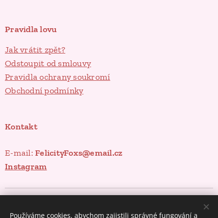
Pravidla lovu
Jak vrátit zpět?
Odstoupit od smlouvy
Pravidla ochrany soukromí
Obchodní podmínky
Kontakt
E-mail:
FelicityFoxs@email.cz
Instagram
Poklady ze spíže
Cookies
Používáme cookies, abychom zajistili správné fungování a
Měna