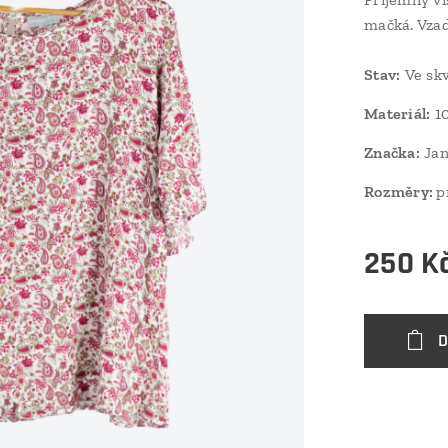
mačká. Vzad
Stav
:
Ve skv
Materiál:
10
Značka:
Jan
Rozměry:
p
250
K
D