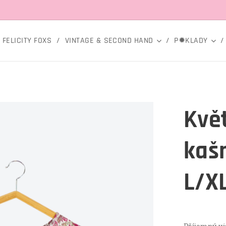
FELICITY FOXS
VINTAGE & SECOND HAND
P✹KLADY
Květ
kaš
L/X
Příjemný vi