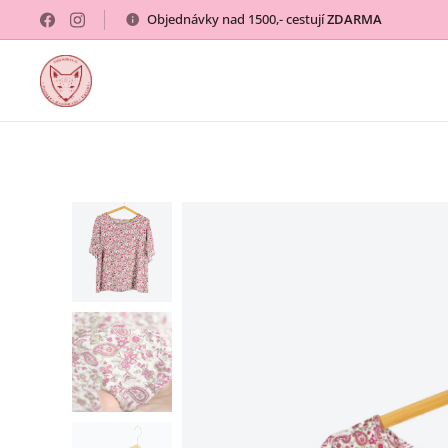
Objednávky nad 1500,- cestují
ZDARMA