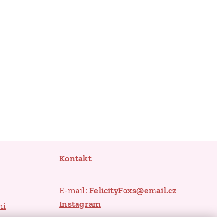
Kontakt
E-mail:
FelicityFoxs@email.cz
Instagram
mí