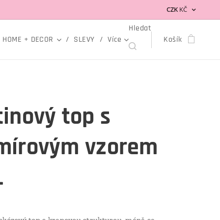
CZK
KČ
Hledat
HOME + DECOR
SLEVY
Více
Košík
inový top s
mírovým vzorem
L
skózový top s krepovou strukturou, méně se