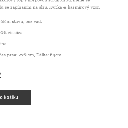
u se zapínáním na slzu. Kvítka & kašmírový vzor.
ělém stavu, bez vad.
0% viskóza
ina
řes prsa: 2x61cm, Délka: 64cm
č
o košíku