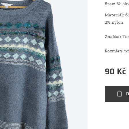
Stav
:
Ve skv
Materiál:
62
2% nylon
Značka:
Ti
př
Rozměry:
90
Kč
D