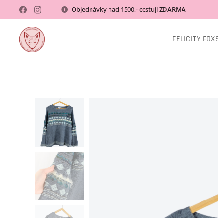
Objednávky nad 1500,- cestují
ZDARMA
FELICITY FOX