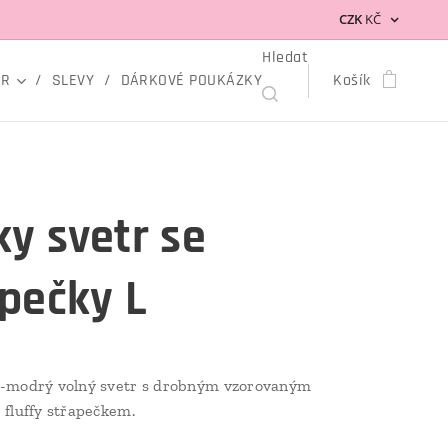
CZK
KČ
Hledat
OR
SLEVY
DÁRKOVÉ POUKÁZKY
Košík
y svetr se
pečky L
-modrý volný svetr s drobným vzorovaným
fluffy střapečkem.