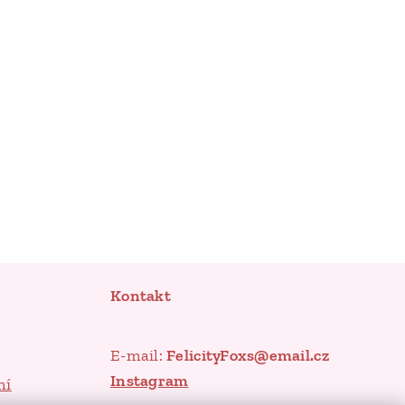
Kontakt
E-mail:
FelicityFoxs@email.cz
Instagram
mí