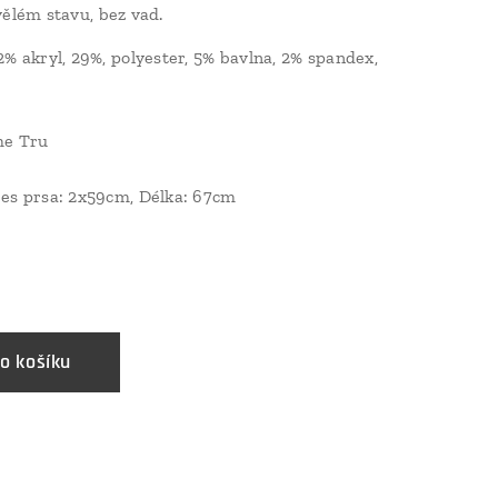
ělém stavu, bez vad.
% akryl, 29%, polyester, 5% bavlna, 2% spandex,
me Tru
es prsa: 2x59cm, Délka: 67cm
o košíku