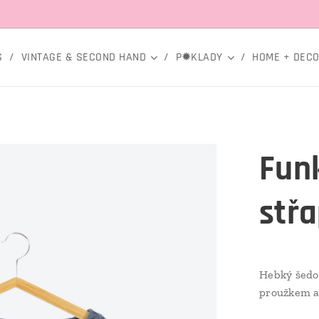
S
VINTAGE & SECOND HAND
P✹KLADY
HOME + DEC
Funk
střa
Hebký šedo
proužkem a 