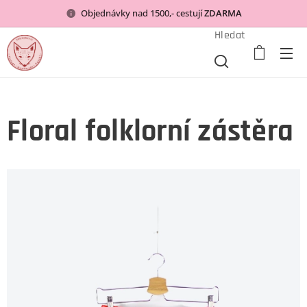
Objednávky nad 1500,- cestují
ZDARMA
Hledat
Floral folklorní zástěra