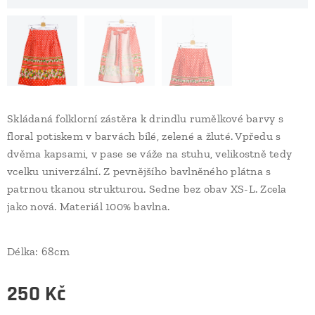
Skládaná folklorní zástěra k drindlu rumělkové barvy s
floral potiskem v barvách bílé, zelené a žluté. Vpředu s
dvěma kapsami, v pase se váže na stuhu, velikostně tedy
vcelku univerzální. Z pevnějšího bavlněného plátna s
patrnou tkanou strukturou. Sedne bez obav XS-L. Zcela
jako nová. Materiál 100% bavlna.
Délka: 68cm
250
Kč