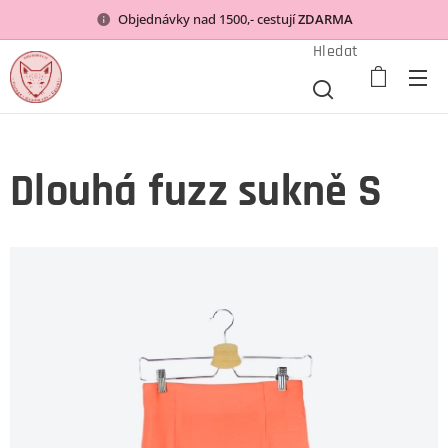
Objednávky nad 1500,- cestují
ZDARMA
Hledat
Dlouhá fuzz sukně S