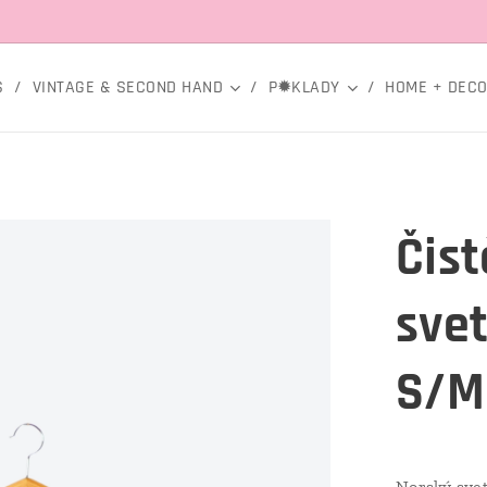
S
VINTAGE & SECOND HAND
P✹KLADY
HOME + DEC
Čist
svet
S/M
Norský svet