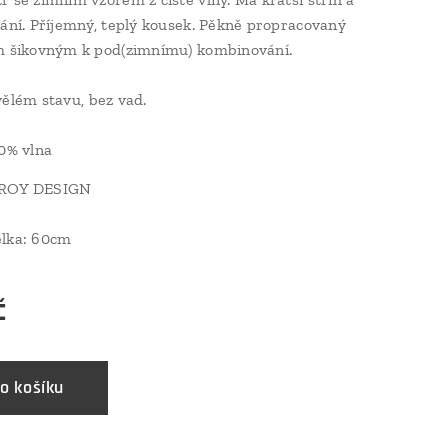
nání. Příjemný, teplý kousek. Pěkně propracovaný
em šikovným k pod(zimnímu) kombinování.
ělém stavu, bez vad.
0% vlna
ROY DESIGN
élka: 60cm
č
o košíku