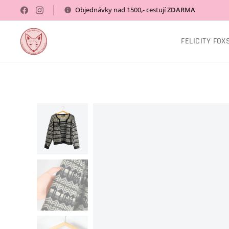
Objednávky nad 1500,- cestují
ZDARMA
FELICITY FOX