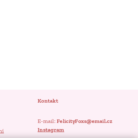
Kontakt
E-mail:
FelicityFoxs@email.cz
Instagram
mí