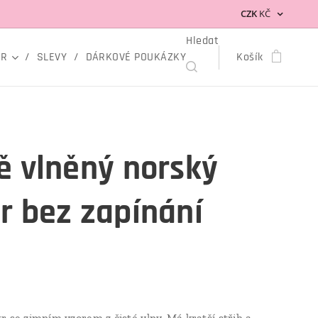
CZK
KČ
Hledat
OR
SLEVY
DÁRKOVÉ POUKÁZKY
Košík
ě vlněný norský
r bez zapínání
r se zimním vzorem z čisté vlny. Má kratší střih a