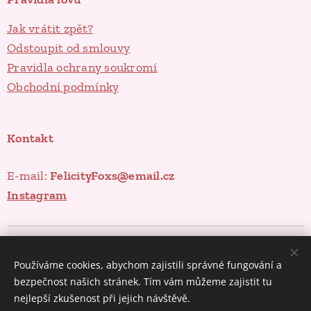
Jak vrátit zpět?
Odstoupit od smlouvy
Pravidla ochrany soukromí
Obchodní podmínky
Kontakt
E-mail:
FelicityFoxs@email.cz
Instagram
Poklady ze spíže
Cookies
Používáme cookies, abychom zajistili správné fungování a
Měna
bezpečnost našich stránek. Tím vám můžeme zajistit tu
CZK Kč
EUR €
nejlepší zkušenost při jejich návštěvě.