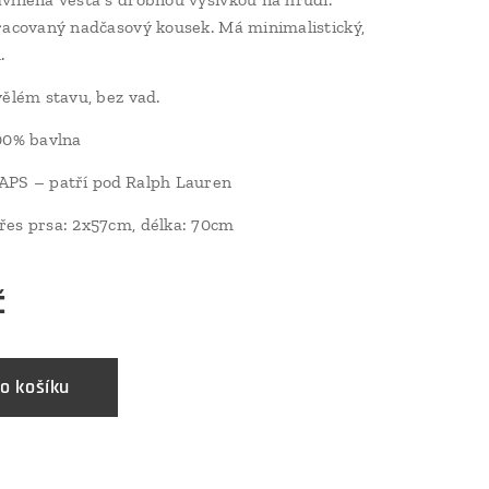
racovaný nadčasový kousek. Má minimalistický,
.
ělém stavu, bez vad.
0% bavlna
PS – patří pod
Ralph Lauren
řes prsa: 2x57cm, délka: 70cm
č
o košíku