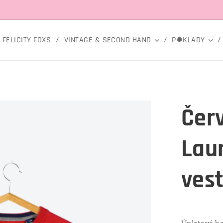
FELICITY FOXS
VINTAGE & SECOND HAND
P✹KLADY
Čer
Lau
ves
Úpletová ba