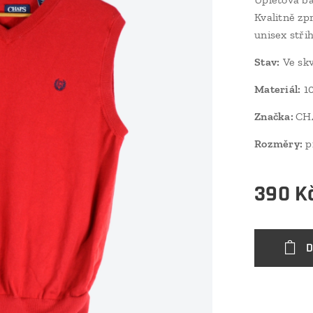
Kvalitně zp
unisex střih
Stav:
Ve skv
Materiál:
10
Značka:
CHA
Rozměry:
p
390
K
D