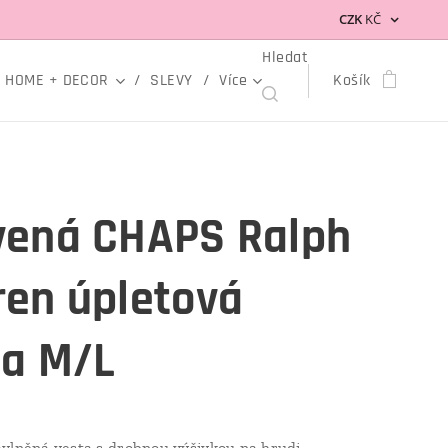
CZK
KČ
Hledat
HOME + DECOR
SLEVY
Více
Košík
vená CHAPS Ralph
ren úpletová
ta M/L
vlněná vesta s drobnou výšivkou na hrudi.