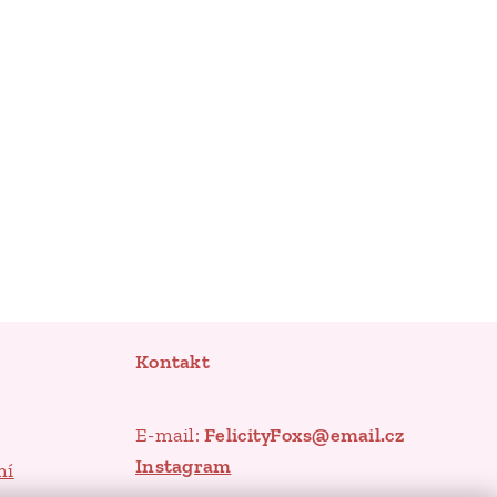
Kontakt
E-mail:
FelicityFoxs@email.cz
Instagram
mí