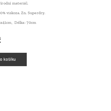
írodní materiál.
00% viskoza. Zn. Superdry.
 2x41cm, Délka: 70cm
č
o košíku