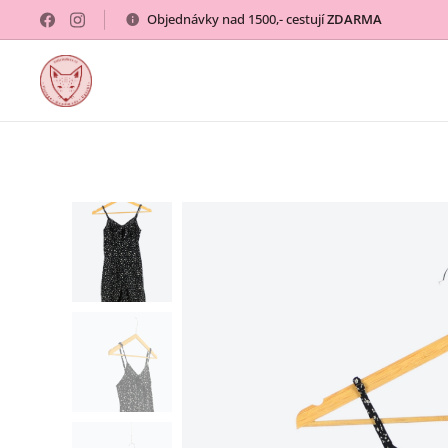
Objednávky nad 1500,- cestují
ZDARMA