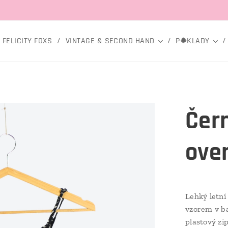
FELICITY FOXS
VINTAGE & SECOND HAND
P✹KLADY
Čer
over
Lehký letní
vzorem v b
plastový zi