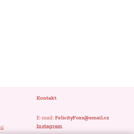
Kontakt
E-mail:
FelicityFoxs@email.cz
Instagram
mí