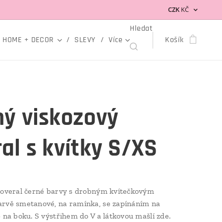
CZK
KČ
Hledat
HOME + DECOR
SLEVY
Více
Košík
ný viskozový
al s kvítky S/XS
 overal černé barvy s drobným kvítečkovým
arvě smetanové, na ramínka, se zapínáním na
p na boku. S výstřihem do V a látkovou mašlí zde.