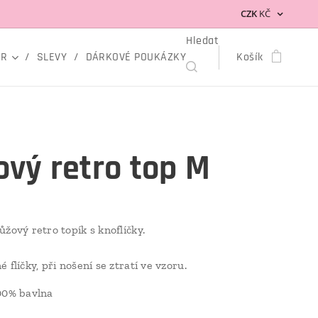
CZK
KČ
Hledat
OR
SLEVY
DÁRKOVÉ POUKÁZKY
Košík
ový retro top M
ůžový retro topík s knoflíčky.
 flíčky, při nošení se ztratí ve vzoru.
0% bavlna