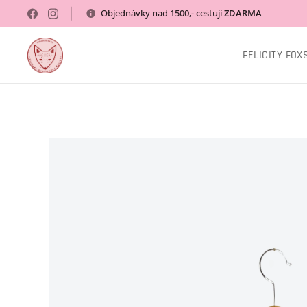
Objednávky nad 1500,- cestují
ZDARMA
FELICITY FOX