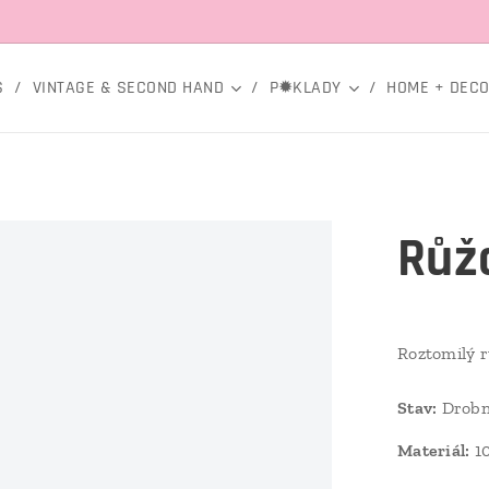
S
VINTAGE & SECOND HAND
P✹KLADY
HOME + DEC
Růž
Roztomilý r
Stav
:
Drobné
Materiál:
10