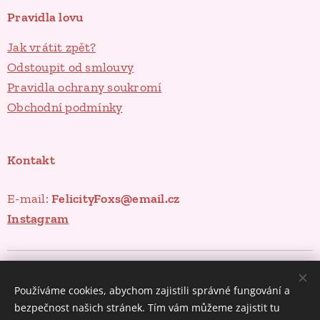
Pravidla lovu
Jak vrátit zpět?
Odstoupit od smlouvy
Pravidla ochrany soukromí
Obchodní podmínky
Kontakt
E-mail:
FelicityFoxs@email.cz
Instagram
Poklady ze spíže
Cookies
Používáme cookies, abychom zajistili správné fungování a
Měna
bezpečnost našich stránek. Tím vám můžeme zajistit tu
CZK Kč
EUR €