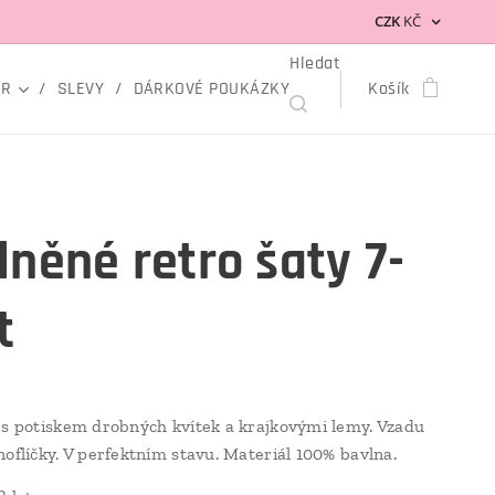
CZK
KČ
Hledat
OR
SLEVY
DÁRKOVÉ POUKÁZKY
Košík
lněné retro šaty 7-
t
 s potiskem drobných kvítek a krajkovými lemy. Vzadu
noflíčky. V perfektním stavu. Materiál 100% bavlna.