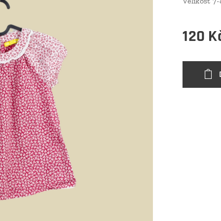
Velikost 7-
120
K