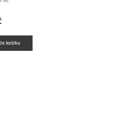
8 let.
č
Do košíku