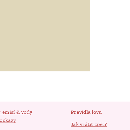
r emisí & vody
Pravidla lovu
poukazy
Jak vrátit zpět?