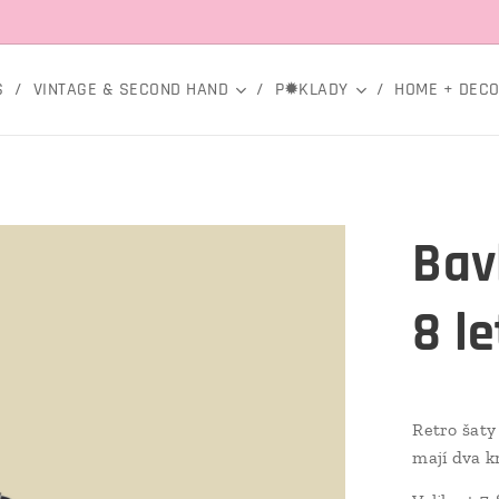
S
VINTAGE & SECOND HAND
P✹KLADY
HOME + DEC
Bav
8 le
Retro šaty
mají dva k